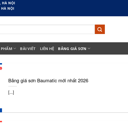
 HÀ NỘI
 HÀ NỘI
 PHẨM
BÀI VIẾT
LIÊN HỆ
BẢNG GIÁ SƠN
Bảng giá sơn Baumatic mới nhất 2026
[...]