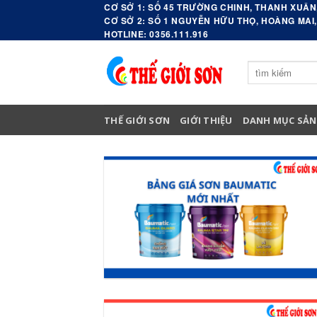
Skip
CƠ SỞ 1: SỐ 45 TRƯỜNG CHINH, THANH XUÂN,
CƠ SỞ 2: SỐ 1 NGUYỄN HỮU THỌ, HOÀNG MAI,
to
HOTLINE: 0356.111.916
content
Search
for:
THẾ GIỚI SƠN
GIỚI THIỆU
DANH MỤC SẢN