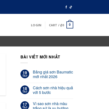
LOGIN
CART /
₫
0
0
BÀI VIẾT MỚI NHẤT
Bảng giá sơn Baumatic
19
Th7
mới nhất 2026
Cách sơn nhà hiệu quả
18
Th7
với 5 bước
Vì sao sơn nhà màu
17
Th7
trắng sứ là xu hướng