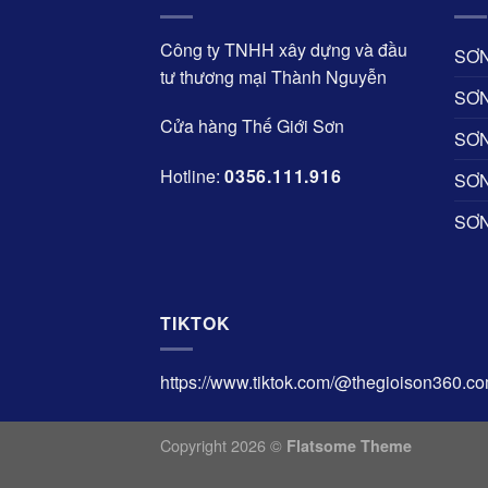
Công ty TNHH xây dựng và đầu
SƠN
tư thương mại Thành Nguyễn
SƠ
Cửa hàng Thế Giới Sơn
SƠN
Hotline:
0356.111.916
SƠN
SƠN
TIKTOK
https://www.tiktok.com/@thegioison360.c
Copyright 2026 ©
Flatsome Theme