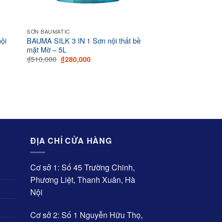
SƠN BAUMATIC
ội
BAUMA SILK 3 IN 1 Sơn nội thất bề
mặt Mờ – 5L
Original
Current
₫
510,000
₫
280,000
price
price
was:
is:
00.
₫510,000.
₫280,000.
ĐỊA CHỈ CỬA HÀNG
Cơ sở 1: Số 45 Trường Chinh,
Phương Liệt, Thanh Xuân, Hà
Nội
Cơ sở 2: Số 1 Nguyễn Hữu Thọ,