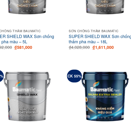
CHỐNG THẤM BAUMATIC
SƠN CHỐNG THẤM BAUMATIC
ER SHIELD WAX Sơn chống
SUPER SHIELD WAX Sơn chốn
 pha màu – 5L
thấm pha màu – 18L
Original
Current
Original
Current
92,000
₫
4,028,000
₫
581,000
₫
1,611,000
price
price
price
price
was:
is:
was:
is:
₫1,292,000.
₫581,000.
₫4,028,000.
₫1,611,0
0%
CK 55%