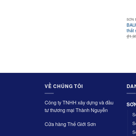
SƠN 
BAUM
thất
₫
1,9
VỀ CHÚNG TÔI
DA
Công ty TNHH xây dựng và đầu
SƠ
tư thương mại Thành Nguyễn
S
S
Cửa hàng Thế Giới Sơn
S