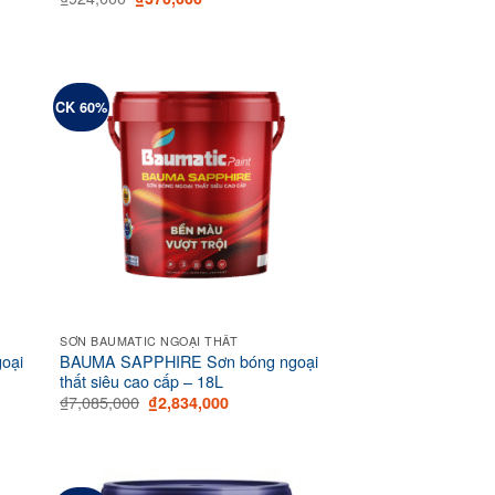
price
price
was:
is:
₫924,000.
₫370,000.
CK 60%
SƠN BAUMATIC NGOẠI THẤT
oại
BAUMA SAPPHIRE Sơn bóng ngoại
thất siêu cao cấp – 18L
Original
Current
₫
7,085,000
₫
2,834,000
price
price
was:
is:
₫7,085,000.
₫2,834,000.