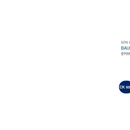
SƠN 
BAUM
₫
700
CK 6