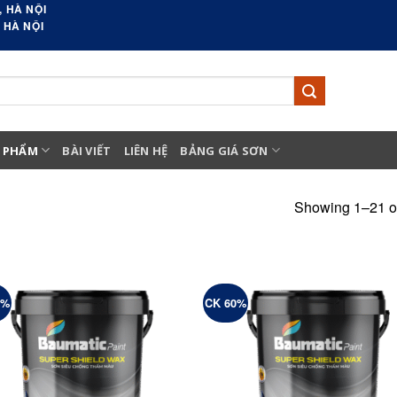
 HÀ NỘI
 HÀ NỘI
 PHẨM
BÀI VIẾT
LIÊN HỆ
BẢNG GIÁ SƠN
Showing 1–21 of
5%
CK 60%