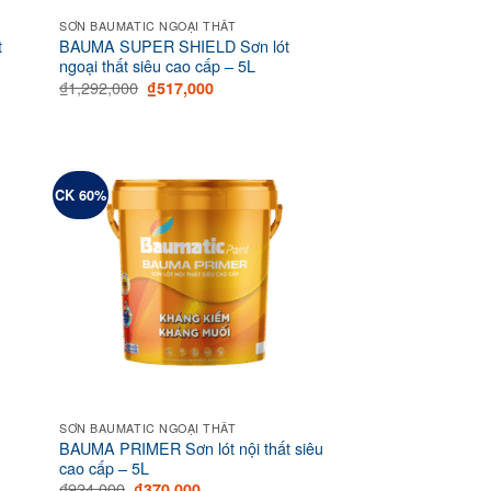
SƠN BAUMATIC NGOẠI THẤT
t
BAUMA SUPER SHIELD Sơn lót
ngoại thất siêu cao cấp – 5L
Original
Current
₫
1,292,000
₫
517,000
price
price
was:
is:
₫1,292,000.
₫517,000.
CK 60%
SƠN BAUMATIC NGOẠI THẤT
t
BAUMA PRIMER Sơn lót nội thất siêu
cao cấp – 5L
Original
Current
₫
924,000
₫
370,000