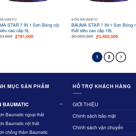
BAUMATIC
SƠN BAUMATIC
A STAR 7 IN 1 Sơn Bóng nội
BAUMA STAR 7 IN 1 Sơn Bóng n
 siêu cao cấp 5L
thất siêu cao cấp 18L
Original
Current
Original
Current
53,000
₫
6,005,000
₫
781,000
₫
2,402,000
price
price
price
price
was:
is:
was:
is:
₫1,953,000.
₫781,000.
₫6,005,000.
₫2,402,0
1
2
NH MỤC SẢN PHẨM
HỖ TRỢ KHÁCH HÀNG
N BAUMATIC
GIỚI THIỆU
ơn Baumatic ngoại thất
Chính sách bảo mật
ơn Baumatic nội thất
Chính sách vận chuyển
ơn chống thấm Baumatic