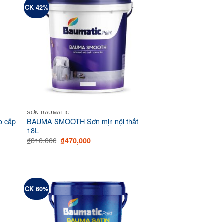
CK 42%
SƠN BAUMATIC
o cấp
BAUMA SMOOTH Sơn mịn nội thất
18L
Original
Current
₫
810,000
₫
470,000
price
price
was:
is:
00.
₫810,000.
₫470,000.
CK 60%