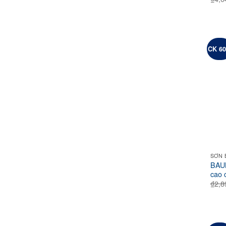
CK 6
SƠN 
BAUM
cao 
₫
2,8