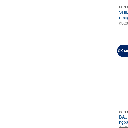
SƠN 
SHIE
măng
₫
3,8
CK 6
SƠN 
BAU
ngoạ
₫
4,0