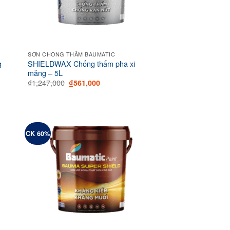
SƠN CHỐNG THẤM BAUMATIC
g
SHIELDWAX Chống thấm pha xi
măng – 5L
Original
Current
₫
1,247,000
₫
561,000
price
price
was:
is:
00.
₫1,247,000.
₫561,000.
CK 60%