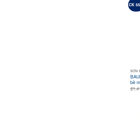
CK 5
SƠN 
BAUM
bề m
₫
1,4