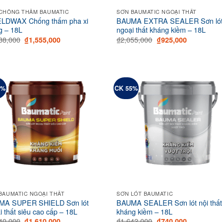
CHỐNG THẤM BAUMATIC
SƠN BAUMATIC NGOẠI THẤT
LDWAX Chống thấm pha xi
BAUMA EXTRA SEALER Sơn ló
 – 18L
ngoại thất kháng kiềm – 18L
Original
Current
Original
Current
88,000
₫
2,055,000
₫
1,555,000
₫
925,000
price
price
price
price
was:
is:
was:
is:
₫3,888,000.
₫1,555,000.
₫2,055,000.
₫925,000.
0%
CK 55%
BAUMATIC NGOẠI THẤT
SƠN LÓT BAUMATIC
MA SUPER SHIELD Sơn lót
BAUMA SEALER Sơn lót nội thấ
i thất siêu cao cấp – 18L
kháng kiềm – 18L
Original
Current
Original
Current
40,000
₫
1,642,000
₫
1,610,000
₫
740,000