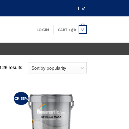
LOGIN
CART /
₫
0
0
 26 results
CK 55%