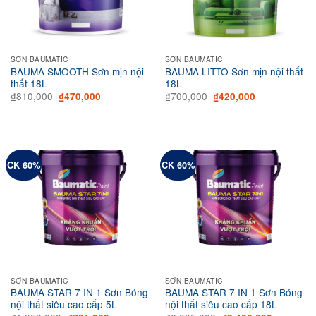
SƠN BAUMATIC
SƠN BAUMATIC
BAUMA SMOOTH Sơn mịn nội
BAUMA LITTO Sơn mịn nội thất
thất 18L
18L
Original
Current
Original
Current
₫
810,000
₫
700,000
₫
470,000
₫
420,000
price
price
price
price
was:
is:
was:
is:
₫810,000.
₫470,000.
₫700,000.
₫420,000.
CK 60%
CK 60%
SƠN BAUMATIC
SƠN BAUMATIC
BAUMA STAR 7 IN 1 Sơn Bóng
BAUMA STAR 7 IN 1 Sơn Bóng
nội thất siêu cao cấp 5L
nội thất siêu cao cấp 18L