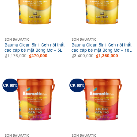
SƠN BAUMATIC
SƠN BAUMATIC
Bauma Clean 5in1 Sơn nội thất
Bauma Clean 5in1 Sơn nội thất
cao cấp bề mặt Bóng Mờ – 5L
cao cấp bề mặt Bóng Mờ – 18L
Original
Current
Original
Current
₫
1,176,000
₫
3,400,000
₫
470,000
₫
1,360,000
price
price
price
price
was:
is:
was:
is:
₫1,176,000.
₫470,000.
₫3,400,000.
₫1,360,00
CK 60%
CK 60%
SƠN BAUMATIC
SƠN BAUMATIC