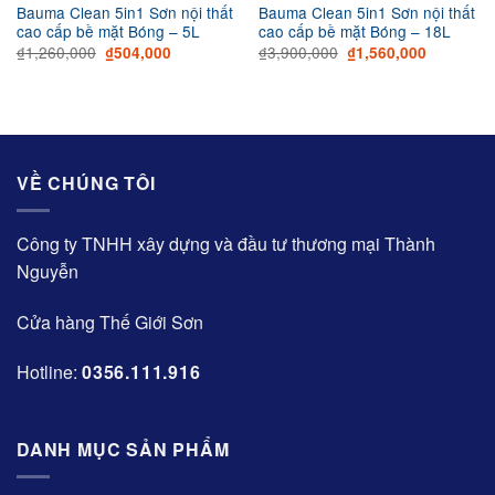
Bauma Clean 5in1 Sơn nội thất
Bauma Clean 5in1 Sơn nội thất
cao cấp bề mặt Bóng – 5L
cao cấp bề mặt Bóng – 18L
Original
Current
Original
Current
₫
1,260,000
₫
3,900,000
₫
504,000
₫
1,560,000
price
price
price
price
was:
is:
was:
is:
₫1,260,000.
₫504,000.
₫3,900,000.
₫1,560,00
VỀ CHÚNG TÔI
Công ty TNHH xây dựng và đầu tư thương mại Thành
Nguyễn
Cửa hàng Thế Giới Sơn
Hotline:
0356.111.916
DANH MỤC SẢN PHẨM