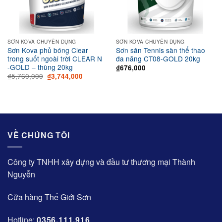
SƠN KOVA CHUYÊN DỤNG
SƠN KOVA CHUYÊN DỤNG
Sơn Kova phủ bóng Clear
Sơn sân Tennis sàn thể thao
trong suốt ngoài trời CLEAR N
đa năng CT08-GOLD 20kg
-GOLD – thùng 20kg
₫
676,000
Original
Current
₫
5,760,000
₫
3,744,000
price
price
was:
is:
₫5,760,000.
₫3,744,000.
VỀ CHÚNG TÔI
Công ty TNHH xây dựng và đầu tư thương mại Thành
Nguyễn
Cửa hàng Thế Giới Sơn
Hotline:
0356.111.916