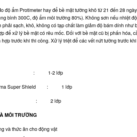
o độ ẩm Protimeter hay để bề mặt tường khô từ 21 đến 28 ngày
trung bình 300C, độ ẩm môi trường 80%). Không sơn nếu nhiệt độ
n phải sạch, khô, không có tạp chất làm giảm độ bám dính như b
p để xử lý bề mặt có rêu mốc. Đối với bề mặt cũ bị phấn hóa, c
ợp trước khi thi công. Xử lý triệt để các vết nứt tường trước khi 
 Wall Core : 1-2 lớp
 Bauma Super Shield : 1 lớp
MA SATIN : 2 lớp
VÀ MÔI TRƯỜNG
ng và thức ăn cho động vật