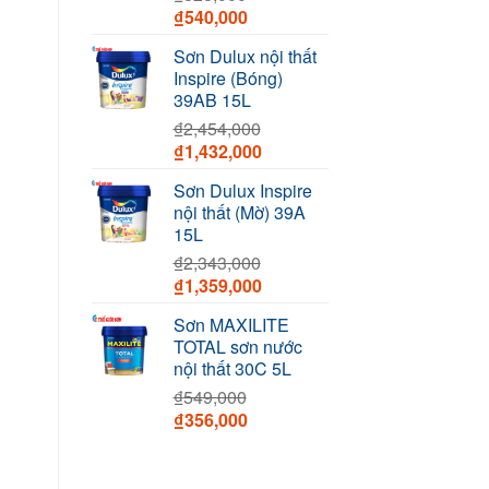
Original
Current
₫
540,000
price
price
Sơn Dulux nội thất
was:
is:
Inspire (Bóng)
₫828,000.
₫540,000.
39AB 15L
₫
2,454,000
Original
Current
₫
1,432,000
price
price
Sơn Dulux Inspire
was:
is:
nội thất (Mờ) 39A
₫2,454,000.
₫1,432,000.
15L
₫
2,343,000
Original
Current
₫
1,359,000
price
price
Sơn MAXILITE
was:
is:
TOTAL sơn nước
₫2,343,000.
₫1,359,000.
nội thất 30C 5L
₫
549,000
Original
Current
₫
356,000
price
price
was:
is:
₫549,000.
₫356,000.