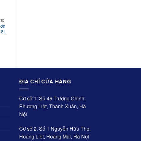
TIC
Sơn
18L
Current
price
is:
₫1,611,000.
ĐỊA CHỈ CỬA HÀNG
Cơ sở 1: Số 45 Trường Chinh,
Phương Liệt, Thanh Xuân, Hà
Nội
Cơ sở 2: Số 1 Nguyễn Hữu Thọ,
Hoàng Liệt, Hoàng Mai, Hà Nội