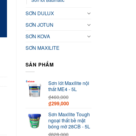
SƠN DULUX
SƠN JOTUN
SƠN KOVA
SƠN MAXILITE
SẢN PHẨM
Sơn lót Maxilite nội
thất ME4 - 5L
₫
460,000
Original
Current
₫
299,000
price
price
Sơn Maxilite Tough
was:
is:
ngoại thất bề mặt
₫460,000.
₫299,000.
bóng mờ 28CB - 5L
₫
828,000