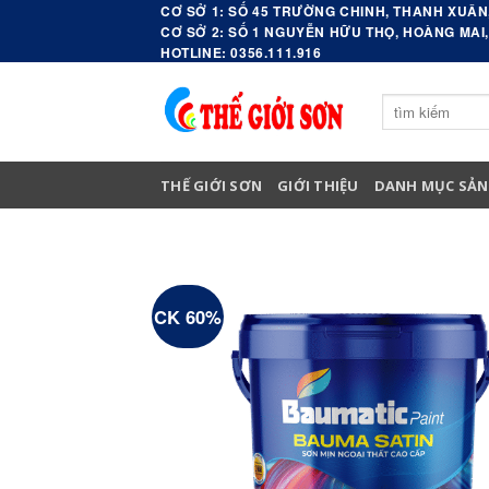
Skip
CƠ SỞ 1: SỐ 45 TRƯỜNG CHINH, THANH XUÂN,
CƠ SỞ 2: SỐ 1 NGUYỄN HỮU THỌ, HOÀNG MAI,
to
HOTLINE: 0356.111.916
content
Search
for:
THẾ GIỚI SƠN
GIỚI THIỆU
DANH MỤC SẢN
CK 60%