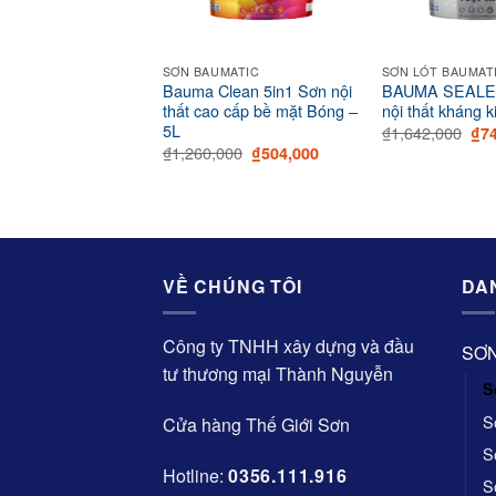
MATIC
SƠN BAUMATIC
SƠN LÓT BAUMAT
STAR 7 IN 1 Sơn
Bauma Clean 5in1 Sơn nội
BAUMA SEALER
i thất siêu cao cấp
thất cao cấp bề mặt Bóng –
nội thất kháng 
5L
Ori
₫
1,642,000
₫
7
pri
Original
Current
Original
Current
000
₫
1,260,000
₫
781,000
₫
504,000
was
price
price
price
price
₫1,
was:
is:
was:
is:
₫1,953,000.
₫781,000.
₫1,260,000.
₫504,000.
VỀ CHÚNG TÔI
DA
Công ty TNHH xây dựng và đầu
SƠN
tư thương mại Thành Nguyễn
S
S
Cửa hàng Thế Giới Sơn
S
Hotline:
0356.111.916
S