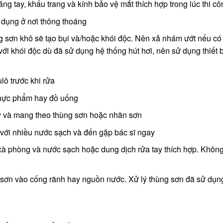
ng tay, khẩu trang và kính bảo vệ mắt thích hợp trong lúc thi cô
ử dụng ở nơi thông thoáng
g sơn khô sẽ tạo bụi và/hoặc khói độc. Nên xả nhám ướt nếu có
với khói độc dù đã sử dụng hệ thống hút hơi, nên sử dụng thiết b
lô trước khi rửa
thực phẩm hay đồ uống
y và mang theo thùng sơn hoặc nhãn sơn
t với nhiều nước sạch và đến gặp bác sĩ ngay
i xà phòng và nước sạch hoặc dung dịch rửa tay thích hợp. Khôn
ổ sơn vào cống rãnh hay nguồn nước. Xử lý thùng sơn đã sử dụn