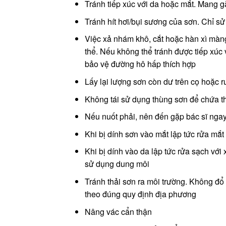
Tránh tiếp xúc với da hoặc mắt. Mang gă
Tránh hít hơi/bụi sương của sơn. Chỉ s
Việc xả nhám khô, cắt hoặc hàn xì màn
thể. Nếu không thể tránh được tiếp xúc 
bảo vệ đường hô hấp thích hợp
Lấy lại lượng sơn còn dư trên cọ hoặc ru
Không tái sử dụng thùng sơn để chứa 
Nếu nuốt phải, nên đến gặp bác sĩ nga
Khi bị dính sơn vào mắt lập tức rửa mắ
Khi bị dính vào da lập tức rửa sạch vớ
sử dụng dung môi
Tránh thải sơn ra môi trường. Không đ
theo đúng quy định địa phương
Nâng vác cẩn thận