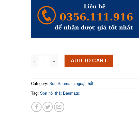
₫2,495,000.
₫998,000.
BAUMA SATIN Sơn mịn ngoại thất - 18L quantity
ADD TO CART
Category:
Sơn Baumatic ngoại thất
Tag:
Sơn nội thất Baumatic