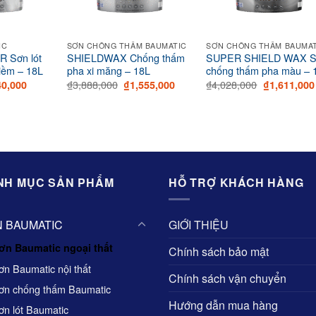
IC
SƠN CHỐNG THẤM BAUMATIC
SƠN CHỐNG THẤM BAUMA
 Sơn lót
SHIELDWAX Chống thấm
SUPER SHIELD WAX 
kiềm – 18L
pha xi măng – 18L
chống thấm pha màu – 
ginal
Current
Original
Current
Original
₫
3,888,000
₫
4,028,000
40,000
₫
1,555,000
₫
1,611,000
ce
price
price
price
price
:
is:
was:
is:
was:
642,000.
₫740,000.
₫3,888,000.
₫1,555,000.
₫4,028,000.
NH MỤC SẢN PHẨM
HỖ TRỢ KHÁCH HÀNG
 BAUMATIC
GIỚI THIỆU
ơn Baumatic ngoại thất
Chính sách bảo mật
ơn Baumatic nội thất
Chính sách vận chuyển
ơn chống thấm Baumatic
Hướng dẫn mua hàng
ơn lót Baumatic