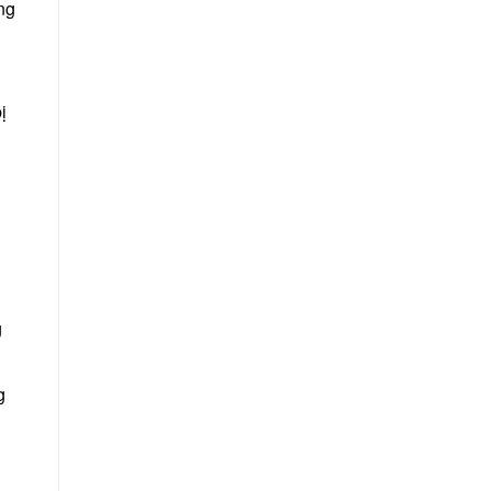
ng
ị
g
g