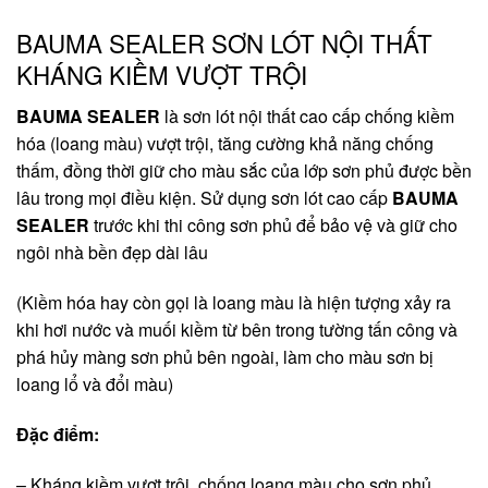
BAUMA SEALER SƠN LÓT NỘI THẤT
KHÁNG KIỀM VƯỢT TRỘI
BAUMA SEALER
là sơn lót nội thất cao cấp chống kiềm
hóa (loang màu) vượt trội, tăng cường khả năng chống
thấm, đồng thời giữ cho màu sắc của lớp sơn phủ được bền
lâu trong mọi điều kiện. Sử dụng sơn lót cao cấp
BAUMA
SEALER
trước khi thi công sơn phủ để bảo vệ và giữ cho
ngôi nhà bền đẹp dài lâu
(Kiềm hóa hay còn gọi là loang màu là hiện tượng xảy ra
khi hơi nước và muối kiềm từ bên trong tường tấn công và
phá hủy màng sơn phủ bên ngoài, làm cho màu sơn bị
loang lổ và đổi màu)
Đặc điểm:
– Kháng kiềm vượt trội, chống loang màu cho sơn phủ