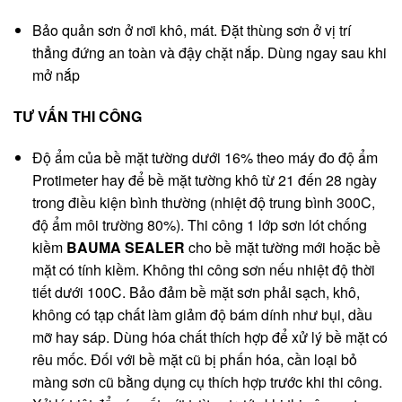
Bảo quản sơn ở nơi khô, mát. Đặt thùng sơn ở vị trí
thẳng đứng an toàn và đậy chặt nắp. Dùng ngay sau khi
mở nắp
TƯ VẤN THI CÔNG
Độ ẩm của bề mặt tường dưới 16% theo máy đo độ ẩm
Protimeter hay để bề mặt tường khô từ 21 đến 28 ngày
trong điều kiện bình thường (nhiệt độ trung bình 300C,
độ ẩm môi trường 80%). Thi công 1 lớp sơn lót chống
kiềm
BAUMA SEALER
cho bề mặt tường mới hoặc bề
mặt có tính kiềm. Không thi công sơn nếu nhiệt độ thời
tiết dưới 100C. Bảo đảm bề mặt sơn phải sạch, khô,
không có tạp chất làm giảm độ bám dính như bụi, dầu
mỡ hay sáp. Dùng hóa chất thích hợp để xử lý bề mặt có
rêu mốc. Đối với bề mặt cũ bị phấn hóa, cần loại bỏ
màng sơn cũ bằng dụng cụ thích hợp trước khi thi công.