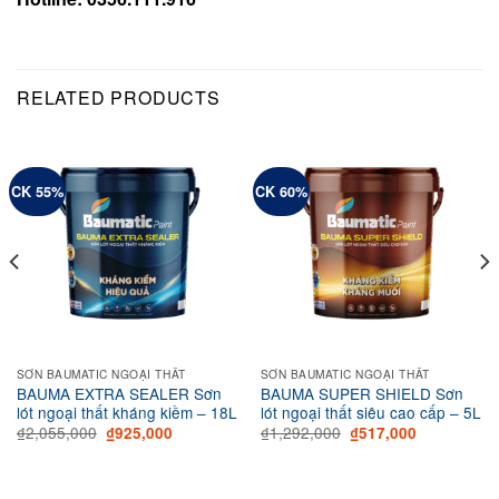
RELATED PRODUCTS
CK 55%
CK 60%
SƠN BAUMATIC NGOẠI THẤT
SƠN BAUMATIC NGOẠI THẤT
BAUMA EXTRA SEALER Sơn
BAUMA SUPER SHIELD Sơn
lót ngoại thất kháng kiềm – 18L
lót ngoại thất siêu cao cấp – 5L
Original
Current
Original
Current
₫
2,055,000
₫
1,292,000
₫
925,000
₫
517,000
price
price
price
price
was:
is:
was:
is:
000.
₫2,055,000.
₫925,000.
₫1,292,000.
₫517,000.