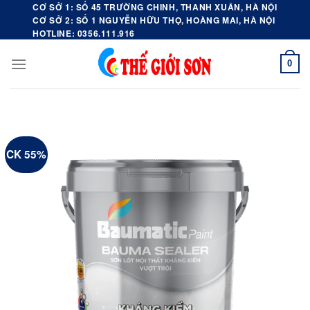
Skip
CƠ SỞ 1: SỐ 45 TRƯỜNG CHINH, THANH XUÂN, HÀ NỘI
CƠ SỞ 2: SỐ 1 NGUYỄN HỮU THỌ, HOÀNG MAI, HÀ NỘI
to
HOTLINE: 0356.111.916
content
0
CK 55%