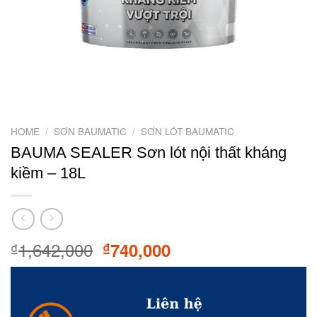
HOME
/
SƠN BAUMATIC
/
SƠN LÓT BAUMATIC
BAUMA SEALER Sơn lót nội thất kháng
kiềm – 18L
1,642,000
Original
Current
740,000
₫
₫
price
price
was:
is:
₫1,642,000.
₫740,000.