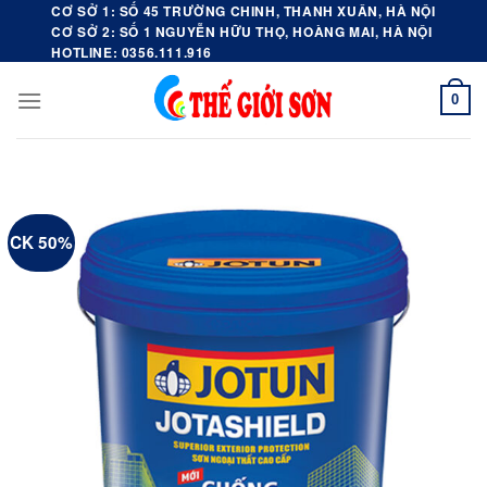
Skip
CƠ SỞ 1: SỐ 45 TRƯỜNG CHINH, THANH XUÂN, HÀ NỘI
CƠ SỞ 2: SỐ 1 NGUYỄN HỮU THỌ, HOÀNG MAI, HÀ NỘI
to
HOTLINE: 0356.111.916
content
0
CK 50%