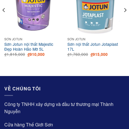
SƠN JOTUN
SƠN JOTUN
Sơn Jotun nội thất Majestic
Sơn nội thất Jotun Jotaplast
Đẹp Hoàn Hảo Mờ 5L
17L
Original
Current
Original
Current
₫
1,815,000
₫
1,760,000
₫
910,000
₫
915,000
price
price
price
price
was:
is:
was:
is:
000.
₫1,815,000.
₫910,000.
₫1,760,000.
₫915,000.
VỀ CHÚNG TÔI
Công ty TNHH xây dựng và đầu tư thương mại Thành
Nguyễn
Cửa hàng Thế Giới Sơn