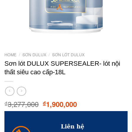
HOME
/
SƠN DULUX
/
SƠN LÓT DULUX
Sơn lót DULUX SUPERSEALER- lót nội
thất siêu cao cấp-18L
3,277,000
Original
Current
1,900,000
₫
₫
price
price
was:
is:
₫3,277,000.
₫1,900,000.