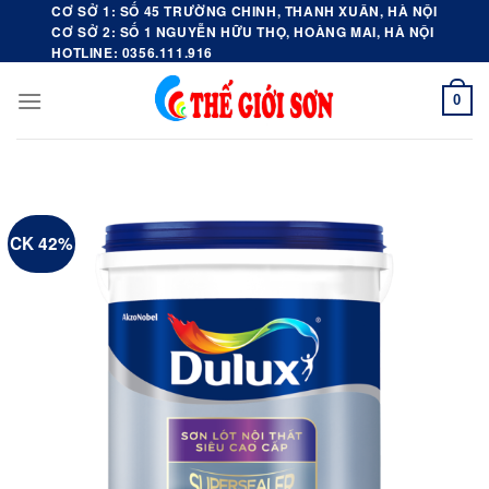
Skip
CƠ SỞ 1: SỐ 45 TRƯỜNG CHINH, THANH XUÂN, HÀ NỘI
CƠ SỞ 2: SỐ 1 NGUYỄN HỮU THỌ, HOÀNG MAI, HÀ NỘI
to
HOTLINE: 0356.111.916
content
0
CK 42%