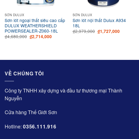
SƠN DULUX
SƠN DULUX
Sơn lót ngoại thất siêu cao cấp
Sơn lót nội thất Dulux A934
DULUX WEATHERSHIELD
18L
POWERSEALER-Z060-18L
Original
Current
₫
2,979,000
₫
1,727,000
price
price
Original
Current
₫
4,680,000
₫
2,714,000
was:
is:
price
price
₫2,979,000.
₫1,727,00
was:
is:
₫4,680,000.
₫2,714,000.
VỀ CHÚNG TÔI
Công ty TNHH xây dựng và đầu tư thương mại Thành
Nguyễn
Cửa hàng Thế Giới Sơn
Hotline:
0356.111.916