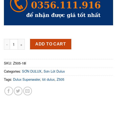
Sơn lót DULUX SUPERSEALER- lót nội thất siêu cao cấp-18L q
ADD TO CART
SKU:
Z505-18l
Categories:
SƠN DULUX
,
Sơn Lót Dulux
Tags:
Dulux Supersealer
,
lót dulux
,
Z505