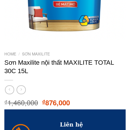
HOME
/
SƠN MAXILITE
Sơn Maxilite nội thất MAXILITE TOTAL
30C 15L
1,460,000
Original
Current
876,000
₫
₫
price
price
was:
is:
₫1,460,000.
₫876,000.