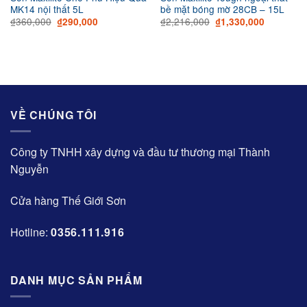
MK14 nội thất 5L
bề mặt bóng mờ 28CB – 15L
Original
Current
Original
Current
₫
360,000
₫
2,216,000
₫
290,000
₫
1,330,000
price
price
price
price
was:
is:
was:
is:
₫360,000.
₫290,000.
₫2,216,000.
₫1,330,00
VỀ CHÚNG TÔI
Công ty TNHH xây dựng và đầu tư thương mại Thành
Nguyễn
Cửa hàng Thế Giới Sơn
Hotline:
0356.111.916
DANH MỤC SẢN PHẨM