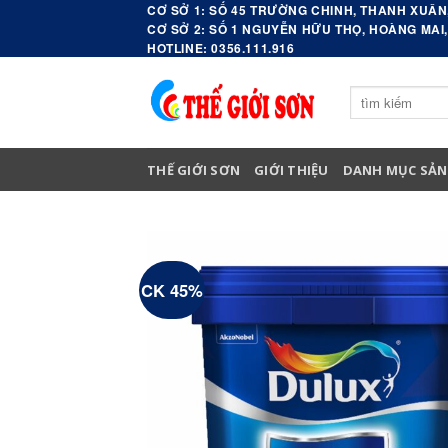
Skip
CƠ SỞ 1: SỐ 45 TRƯỜNG CHINH, THANH XUÂN,
CƠ SỞ 2: SỐ 1 NGUYỄN HỮU THỌ, HOÀNG MAI,
to
HOTLINE: 0356.111.916
content
Search
for:
THẾ GIỚI SƠN
GIỚI THIỆU
DANH MỤC SẢN
CK 45%