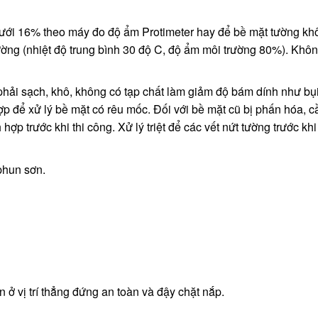
dưới 16% theo máy đo độ ẩm Protimeter hay để bề mặt tường khô
ường (nhiệt độ trung bình 30 độ C, độ ẩm môi trường 80%). Khô
hải sạch, khô, không có tạp chất làm giảm độ bám dính như bụi
p để xử lý bề mặt có rêu mốc. Đối với bề mặt cũ bị phấn hóa, c
ợp trước khi thi công. Xử lý triệt để các vết nứt tường trước khi 
phun sơn.
 ở vị trí thẳng đứng an toàn và đậy chặt nắp.