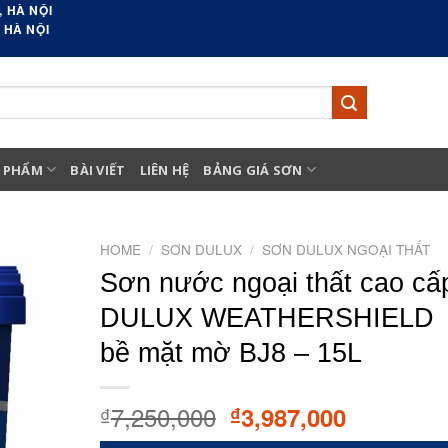
 HÀ NỘI
 HÀ NỘI
 PHẨM
BÀI VIẾT
LIÊN HỆ
BẢNG GIÁ SƠN
HOME
/
SƠN DULUX
/
SƠN DULUX NGOẠI THẤT
Sơn nước ngoại thất cao cấ
DULUX WEATHERSHIELD
bề mặt mờ BJ8 – 15L
7,250,000
Original
Current
3,987,000
₫
₫
price
price