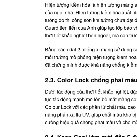
Hiện tượng kiềm hóa là hiện tượng màng s
của ngôi nhà. Hiện tượng kiềm hóa xuất hiệ
tường do thi công sơn khi tường chưa đạt 
Guard tiên tiến của Anh giúp tạo lớp bảo 
thời tiết khắc nghiệt bên ngoài, mà còn tr
Bằng cách đặt 2 miếng xi măng sử dụng sơ
môi trường mô phỏng hiện tượng kiềm hóa 
đã chứng minh được khả năng chống kiềm 
2.3. Color Lock chống phai màu
Dưới tác động của thời tiết khắc nghiệt, đặc
tục tác động mạnh mẽ lên bề mặt màng sơn
Colour Lock với các phân tử chất màu cao 
năng phản xạ tia UV, giúp chất màu khó bị 
cường hiệu quả chống phai màu và cho m
2.4. Keep Cool làm mát đến 5 đ