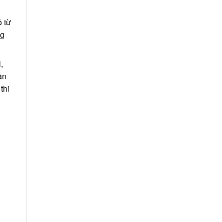
 từ
ng
,
ần
thi