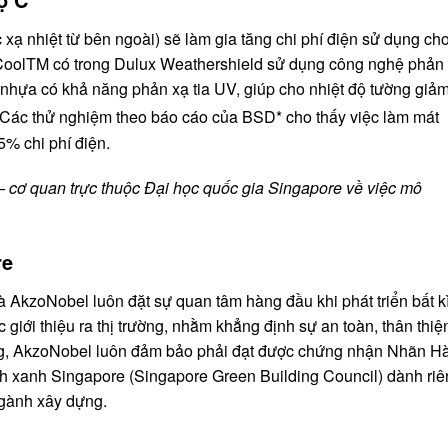
xạ nhiệt từ bên ngoài) sẽ làm gia tăng chi phí điện sử dụng ch
CoolTM có trong Dulux Weathershield sử dụng công nghệ phản
 nhựa có khả năng phản xạ tia UV, giúp cho nhiệt độ tường giả
. Các thử nghiệm theo báo cáo của BSD* cho thấy việc làm mát
5% chi phí điện.
– cơ quan trực thuộc Đại học quốc gia Singapore về việc mô
re
 mà AkzoNobel luôn đặt sự quan tâm hàng đầu khi phát triển bất k
iới thiệu ra thị trường, nhằm khẳng định sự an toàn, thân thiệ
ùng, AkzoNobel luôn đảm bảo phải đạt được chứng nhận Nhãn H
h xanh Singapore (Singapore Green Building Council) dành ri
ngành xây dựng.