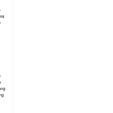
o
 xạ
m
ì
n
àng
êng