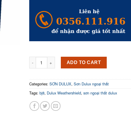
was:
is:
₫7,250,000.
₫3,987,0
Sơn nước ngoại thất cao cấp DULUX WEATHERSHI
ADD TO CART
Categories:
SƠN DULUX
,
Sơn Dulux ngoại thất
Tags:
bj8
,
Dulux Weathershield
,
sơn ngoại thất dulux