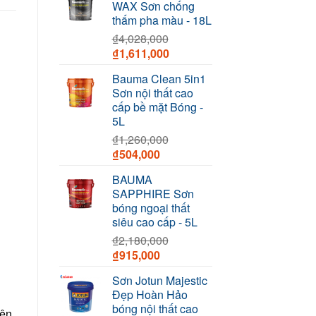
WAX Sơn chống
₫1,230,000.
₫740,000.
thấm pha màu - 18L
₫
4,028,000
Original
Current
₫
1,611,000
price
price
Bauma Clean 5in1
was:
is:
Sơn nội thất cao
₫4,028,000.
₫1,611,000.
cấp bề mặt Bóng -
5L
₫
1,260,000
Original
Current
₫
504,000
price
price
BAUMA
was:
is:
SAPPHIRE Sơn
₫1,260,000.
₫504,000.
bóng ngoại thất
siêu cao cấp - 5L
₫
2,180,000
Original
Current
₫
915,000
price
price
Sơn Jotun Majestic
was:
is:
Đẹp Hoàn Hảo
₫2,180,000.
₫915,000.
bóng nội thất cao
lên