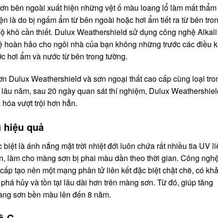
ơn bên ngoài xuất hiện những vệt ố màu loang lổ làm mất thẩm
n là do bị ngấm ẩm từ bên ngoài hoặc hơi ẩm tiết ra từ bên tro
độ khô cần thiết. Dulux Weathershield sử dụng công nghệ Alkali
vệ hoàn hảo cho ngôi nhà của bạn không những trước các điều k
ước hơi ẩm và nước từ bên trong tường.
n Dulux Weathershield và sơn ngoại thất cao cấp cùng loại tro
lâu năm, sau 20 ngày quan sát thí nghiệm, Dulux Weathershiel
hóa vượt trội hơn hẳn.
 hiệu quả
 biệt là ánh
nắng mặt trời nhiệt đới luôn chứa rất nhiều tia UV l
, làm cho màng sơn bị phai màu dần theo thời gian. Công ngh
cấp tạo nên một mạng phân tử liên kết đặc biệt chặt chẽ, có kh
phá hủy và tồn tại lâu dài hơn trên màng sơn. Từ đó, giúp tăng
àng sơn bền màu lên đến 8 năm.
ộ C