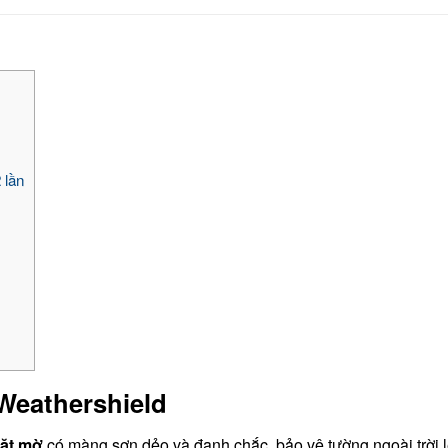
 lần
 Weathershield
ặt mờ
có màng sơn dẻo và đanh chắc, bảo vệ tường ngoài trời 