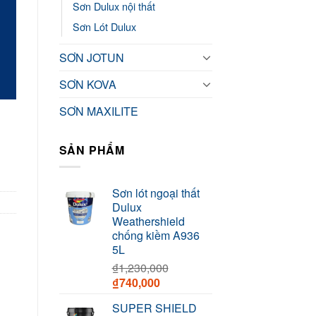
Sơn Dulux nội thất
00.
Sơn Lót Dulux
SƠN JOTUN
SƠN KOVA
SƠN MAXILITE
ELD bề mặt mờ BJ8 - 15L quantity
SẢN PHẨM
Sơn lót ngoại thất
Dulux
Weathershield
chống kiềm A936
5L
₫
1,230,000
Original
Current
₫
740,000
price
price
SUPER SHIELD
was:
is: