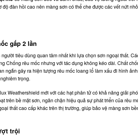
 độ đàn hồi cao nên màng sơn có thể che được các vết nứt nhỏ 
ốc gấp 2 lần
 người tiêu dùng quan tâm nhất khi lựa chọn sơn ngoại thất. Cá
 năng Chống rêu mốc nhưng với tác dụng không kéo dài. Chất ch
ian ngắn gây ra hiện tượng rêu mốc loang lổ làm xấu đi hình ảnh
 nghiêm trọng.
x Weathershield mới với các hạt phân tử có khả năng giải ph
ạt trên bề mặt sơn, ngăn chặn hiệu quả sự phát triển của rêu m
ngoại thất cao cấp khác trên thị trường, giúp bảo vệ màng sơn bề
ợt trội