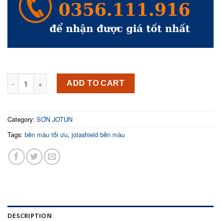
Jotun Jotashield Bền Màu Tối Ưu bóng ngoại thất cao cấp 5L 
ADD TO CART
Category:
SƠN JOTUN
Tags:
bền màu tối ưu
,
jotashield bền màu
DESCRIPTION