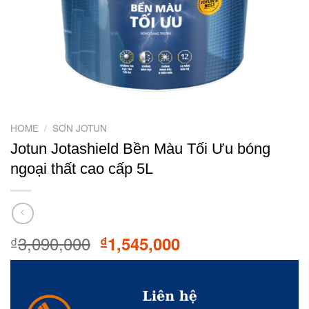
HOME
/
SƠN JOTUN
Jotun Jotashield Bền Màu Tối Ưu bóng
ngoại thất cao cấp 5L
3,090,000
Original
Current
1,545,000
₫
₫
price
price
was:
is:
₫3,090,000.
₫1,545,000.