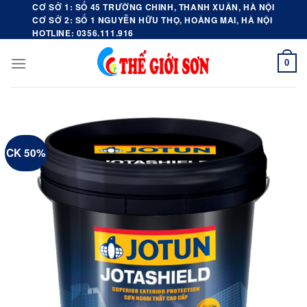
Skip
CƠ SỞ 1: SỐ 45 TRƯỜNG CHINH, THANH XUÂN, HÀ NỘI
CƠ SỞ 2: SỐ 1 NGUYỄN HỮU THỌ, HOÀNG MAI, HÀ NỘI
to
HOTLINE: 0356.111.916
content
0
CK 50%