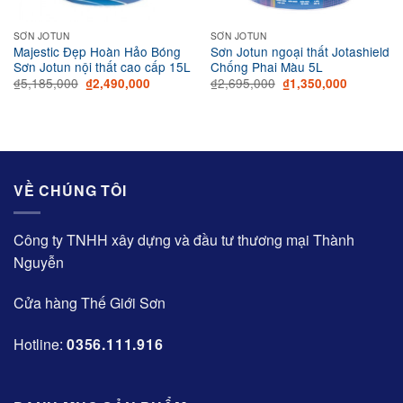
SƠN JOTUN
SƠN JOTUN
Majestic Đẹp Hoàn Hảo Bóng
Sơn Jotun ngoại thất Jotashield
Sơn Jotun nội thất cao cấp 15L
Chống Phai Màu 5L
Original
Current
Original
Current
₫
5,185,000
₫
2,695,000
₫
2,490,000
₫
1,350,000
price
price
price
price
was:
is:
was:
is:
000.
₫5,185,000.
₫2,490,000.
₫2,695,000.
₫1,350,00
VỀ CHÚNG TÔI
Công ty TNHH xây dựng và đầu tư thương mại Thành
Nguyễn
Cửa hàng Thế Giới Sơn
Hotline:
0356.111.916