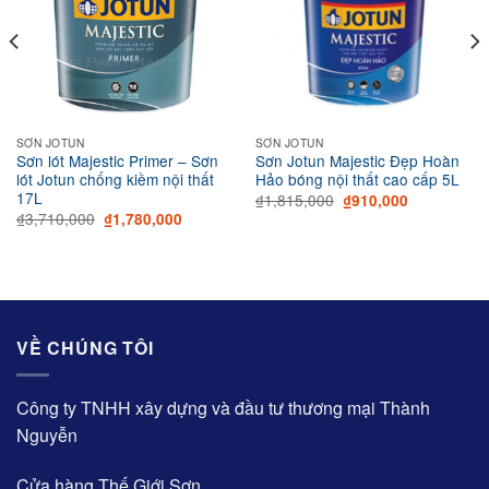
SƠN JOTUN
SƠN JOTUN
Sơn lót Majestic Primer – Sơn
Sơn Jotun Majestic Đẹp Hoàn
lót Jotun chống kiềm nội thất
Hảo bóng nội thất cao cấp 5L
17L
Original
Current
₫
1,815,000
₫
910,000
price
price
Original
Current
₫
3,710,000
₫
1,780,000
was:
is:
price
price
₫1,815,000.
₫910,000.
was:
is:
₫3,710,000.
₫1,780,000.
VỀ CHÚNG TÔI
Công ty TNHH xây dựng và đầu tư thương mại Thành
Nguyễn
Cửa hàng Thế Giới Sơn