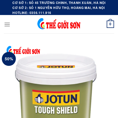
Skip
CƠ SỞ 1: SỐ 45 TRƯỜNG CHINH, THANH XUÂN, HÀ NỘI
CƠ SỞ 2: SỐ 1 NGUYỄN HỮU THỌ, HOÀNG MAI, HÀ NỘI
to
HOTLINE: 0356.111.916
content
0
50%